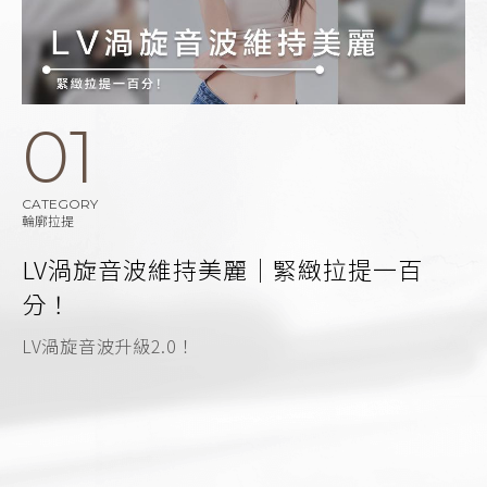
01
C
CATEGORY
輪廓拉提
LV渦旋音波維持美麗｜緊緻拉提一百
分！
實
LV渦旋音波升級2.0！