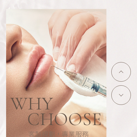
05
術後關心追蹤
專人追蹤每位顧客，確保您每一次的術後狀
態，都能更有感、更舒適。
WHY
CHOOSE
客製規劃，專業服務