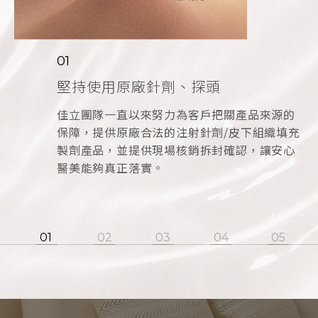
01
02
03
04
堅持使用原廠針劑、探頭
執業十年以上專業醫師施作
醫學美容品質協會認證
完整服務，舒緩緊繃
佳立團隊一直以來努力為客戶把關產品來源的
執行診療之醫師及跟診協助人員，均定期受內
榮獲衛福部【診所醫學美容品質認證】為您的
術前後完整服務，洗卸、敷麻、術後舒緩，期
保障，提供原廠合法的注射針劑/皮下組織填充
外部之教育訓練、積極參與研討會，以期許提
安全把關。「優質，讓人安全放心、專業的醫
待時常緊繃的你能在佳立獲得真的放鬆。
製劑產品，並提供現場核銷拆封確認，讓安心
供專業之美容醫學服務。
療保證」，打造更完善的美容醫學醫療環境。
醫美能夠真正落實。
1
2
3
4
5