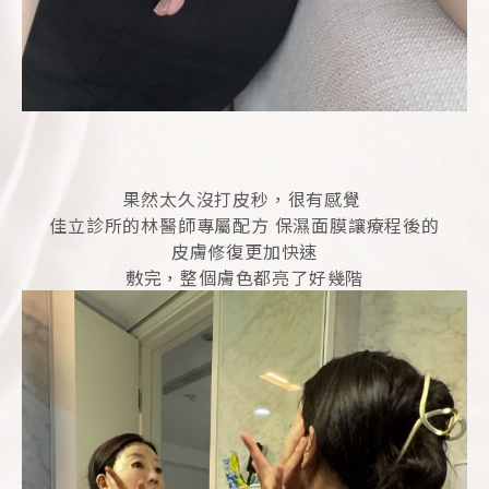
果然太久沒打皮秒，很有感覺
佳立診所的林醫師專屬配方 保濕面膜讓療程後的
皮膚修復更加快速
敷完，整個膚色都亮了好幾階