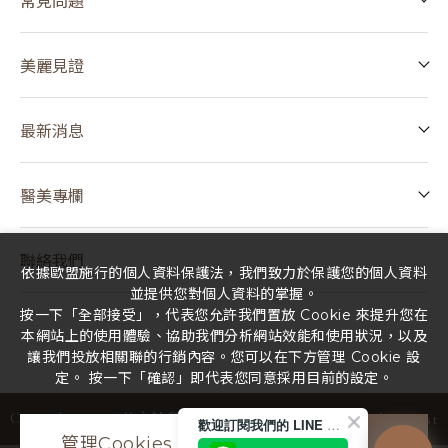
常見問題
美麗見證
最新消息
醫美專欄
聯絡我們
依據歐盟施行的個人資料保護法，我們致力於保護您的個人資料
並提供您對個人資料的掌握。
按一下「全部接受」，代表您允許我們置放 Cookie 來提升您在
本網站上的使用體驗、協助我們分析網站效能和使用狀況，以及
讓我們投放相關聯的行銷內容。您可以在下方管理 Cookie 設
定。 按一下「確認」即代表您同意採用目前的設定。
Design
by
iBest
Copyright ©
2026
佳立診所
All Rights Reserved.
歡迎訂閱我們的 LINE 官方帳號
管理Cookies
全部接受