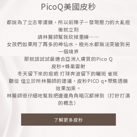
PicoQ美國皮秒
都說為了立志零濾鏡，所以前陣子ㄧ發現壓力的大亂痘
後就立刻
請林醫師幫我砍掉重練……
女孩們如果用了再多的神仙水、極光水都無法突破到另
一個境界
那就該試試最適合亞洲人膚質的Pico Q
皮秒+蜂巢雷射
冬天留下來的痘疤 打球奔波留下的曬斑 雀斑
聽從 佳立診所林醫師的建議，皮秒PICO q+聚焦透鏡
效果加乘。
林醫師很仔細地幫我把邊邊角角暗沉都掃到（打好打滿
的概念）
了解更多皮秒