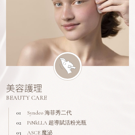
美容護理
BEAUTY CARE
01
Syndeo 海菲秀二代
02
PiNkLLA 超導賦活粉光瓶
03
ASCE 魔泌