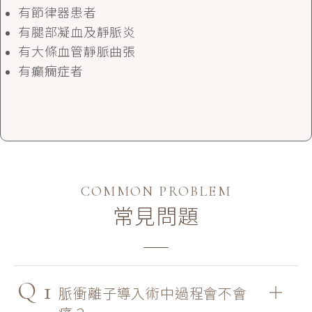
導入後4小時不要洗臉，有利於保養品的吸收，
有節律器患者
可塗上修護保濕產品。
有腿部凝血及靜脈炎
療程溫和並無特別副作用。
有大條血管靜脈曲張
術後仍需持續作好日常保濕保養與防曬，才能使
有癲癇症者
水嫩效果持久。
COMMON PROBLEM
常見問題
Q
1
脈衝離子導入術中過程會不會