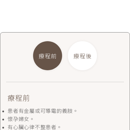
療程前
療程後
療程前
患者有金屬或可導電的義肢。
導入的療程可以每週進行一至二次， 儀器導入時
懷孕婦女。
會有很輕微的溫熱感。
有心臟心律不整患者。