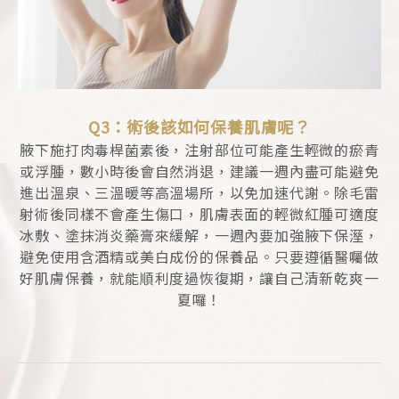
Q3：術後該如何保養肌膚呢？
腋下施打肉毒桿菌素後，注射部位可能產生輕微的瘀青
或浮腫，數小時後會自然消退，建議一週內盡可能避免
進出溫泉、三溫暖等高溫場所，以免加速代謝。除毛雷
射術後同樣不會產生傷口，肌膚表面的輕微紅腫可適度
冰敷、塗抹消炎藥膏來緩解，一週內要加強腋下保溼，
避免使用含酒精或美白成份的保養品。只要遵循醫囑做
好肌膚保養，就能順利度過恢復期，讓自己清新乾爽一
夏囉！