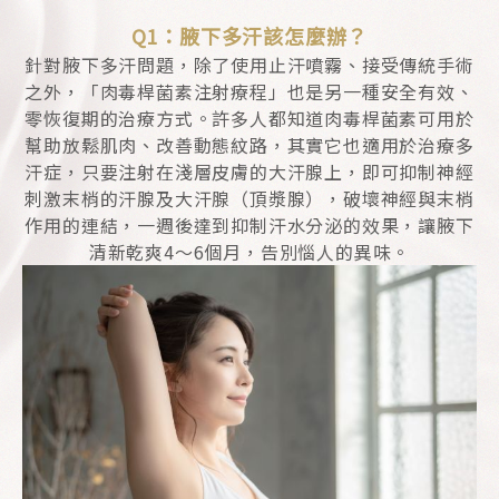
Q1：腋下多汗該怎麼辦？
針對腋下多汗問題，除了使用止汗噴霧、接受傳統手術
之外，「肉毒桿菌素注射療程」也是另一種安全有效、
零恢復期的治療方式。許多人都知道肉毒桿菌素可用於
幫助放鬆肌肉、改善動態紋路，其實它也適用於治療多
汗症，只要注射在淺層皮膚的大汗腺上，即可抑制神經
刺激末梢的汗腺及大汗腺（頂漿腺），破壞神經與末梢
作用的連結，一週後達到抑制汗水分泌的效果，讓腋下
清新乾爽4～6個月，告別惱人的異味。