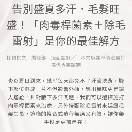
告別盛夏多汗．毛髮旺
盛！「肉毒桿菌素＋除毛
雷射」是你的最佳解方
採訪撰文╱編輯部 版面設計╱ 本文感謝林毓宏醫師
提供專業諮詢
炎炎夏日到來，幾乎每天都免不了汗流浹背，腋
下部位濕成一片不但影響外觀，飄出異味更是讓
人尷尬！針對腋下多汗問題，我們可以選擇施打
肉毒桿菌素來治療，另外搭配除毛雷射來延緩毛
髮生長，這樣的複合式療程無痛又有效，讓你舉
手投足更加自在！