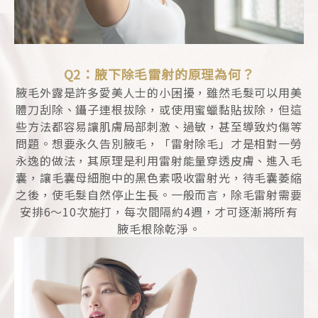
Q2：腋下除毛雷射的原理為何？
腋毛外露是許多愛美人士的小困擾，雖然毛髮可以用美
體刀刮除、鑷子連根拔除，或使用蜜蠟黏貼拔除，但這
些方法都容易讓肌膚局部刺激、過敏，甚至導致灼傷等
問題。想要永久告別腋毛，「雷射除毛」才是相對一勞
永逸的做法，其原理是利用雷射能量穿透皮膚、進入毛
囊，讓毛囊母細胞中的黑色素吸收雷射光，待毛囊萎縮
之後，使毛髮自然停止生長。一般而言，除毛雷射需要
安排6～10次施打，每次間隔約4週，才可逐漸將所有
腋毛根除乾淨。