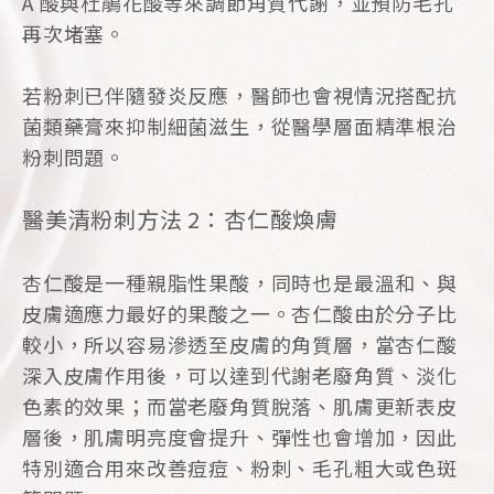
A 酸與杜鵑花酸等來調節角質代謝，並預防毛孔
再次堵塞。
若粉刺已伴隨發炎反應，醫師也會視情況搭配抗
菌類藥膏來抑制細菌滋生，從醫學層面精準根治
粉刺問題。
醫美清粉刺方法 2：杏仁酸煥膚
杏仁酸是一種親脂性果酸，同時也是最溫和、與
皮膚適應力最好的果酸之一。杏仁酸由於分子比
較小，所以容易滲透至皮膚的角質層，當杏仁酸
深入皮膚作用後，可以達到代謝老廢角質、淡化
色素的效果；而當老廢角質脫落、肌膚更新表皮
層後，肌膚明亮度會提升、彈性也會增加，因此
特別適合用來改善痘痘、粉刺、毛孔粗大或色斑