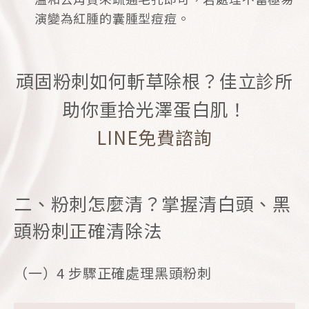
演變為紅腫的囊腫型痘痘。
頑固粉刺如何斬草除根？佳立診所
助你重拾光澤蛋白肌！
LINE免費諮詢
二、粉刺怎麼清？掌握清白頭、黑
頭粉刺正確清除法
（一）4 步驟正確處理黑頭粉刺