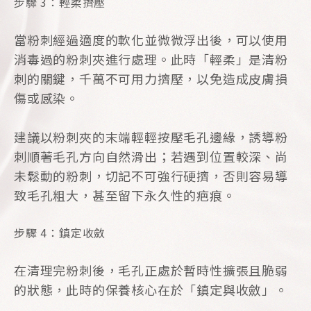
步驟 3：輕柔擠壓
當粉刺經過適度的軟化並微微浮出後，可以使用
消毒過的粉刺夾進行處理。此時「輕柔」是清粉
刺的關鍵，千萬不可用力擠壓，以免造成皮膚損
傷或感染。
建議以粉刺夾的末端輕輕按壓毛孔邊緣，誘導粉
刺順著毛孔方向自然滑出；若遇到位置較深、尚
未鬆動的粉刺，切記不可強行硬擠，否則容易導
致毛孔粗大，甚至留下永久性的疤痕。
步驟 4：鎮定收斂
在清理完粉刺後，毛孔正處於暫時性擴張且脆弱
的狀態，此時的保養核心在於「鎮定與收斂」。