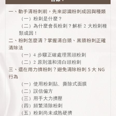
一、動手清粉刺前，先來認識粉刺成因與種類
（一）粉刺是什麼？
（二）為什麼會長粉刺？解析 2 大粉刺種
類成因！
二、粉刺怎麼清？掌握清白頭、黑頭粉刺正確
清除法
（一）4 步驟正確處理黑頭粉刺
（二）2 原則溫和清白頭粉刺
三、還在用力擠粉刺？避免清除粉刺 5 大 NG
行為
（一）使用粉刺貼、撕除式面膜
（二）誤信偏方
（三）用手大力擠壓
（四）頻繁清除粉刺
（五）粉刺尚未成熟硬擠