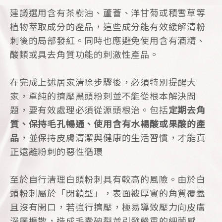
建議選用含有茶樹油、蘆薈、洋甘菊或積雪草等
植物萃取成分的產品，這些成分能有效緩解清粉
刺後的局部發紅。同時也應避免使用含有酒精、
酸類或具去角質功能的刺激性產品。
在完成上述居家清除步驟後，必須特別提醒大
家，單純的擠壓黑頭粉刺並不能從根本解決問
題，要有效處理必須從源頭根治。包括
定期去角
質、保持毛孔暢通、使用含有水楊酸或果酸的產
品
，並保持皮膚清潔與健康的生活習慣，才能真
正遠離粉刺的惡性循環
至於自行清理白頭粉刺具有較高的風險。由於白
頭粉刺屬於「閉鎖型」，表面被厚實的角質覆蓋
且沒有開口，若強行擠壓，極易導致壓力向皮膚
深層擴散，造成毛囊破裂並引發嚴重的細菌感