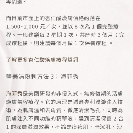
等問題。
而目前市面上的杏仁酸煥膚價格約落在
1,500~2,000 元／次，並以 8 次為 1 個完整療
程。一般建議每 2 星期 1 次，共歷時 3 個月；完
成療程後，則建議每個月做 1 次保養療程 。
了解更多杏仁酸煥膚療程資訊
醫美清粉刺方法 3：海菲秀
海菲秀
是美國研發的非侵入式、無修復期的活膚
煥膚美容療程。它的原理是透過專利渦漩注入技
術，為肌膚溫和去角質、徹底清潔毛孔，同時為
肌膚注入不同功能的精華液，達到清潔保養 2 合
1 的深層滋潤效果，不論是痘痘肌、暗沉肌、沙