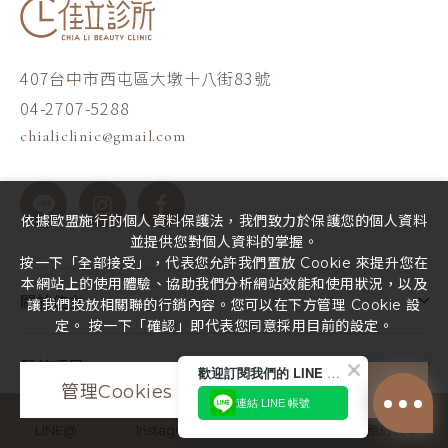
407台中市西屯區大墩十八街83號
04-2707-5288
chialiclinic@gmail.com
依據歐盟施行的個人資料保護法，我們致力於保護您的個人資料
並提供您對個人資料的掌握。
按一下「全部接受」，代表您允許我們置放 Cookie 來提升您在
本網站上的使用體驗、協助我們分析網站效能和使用狀況，以及
關於佳立
讓我們投放相關聯的行銷內容。您可以在下方管理 Cookie 設
定。 按一下「確認」即代表您同意採用目前的設定。
醫美項目
歡迎訂閱我們的 LINE 官方帳號
管理Cookies
全部接受
連結 LINE 帳號
LINE@
Instagram
Facebook
預約表單
常見問題