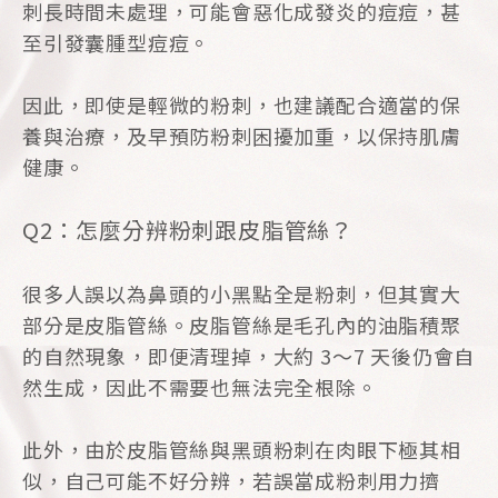
刺長時間未處理，可能會惡化成發炎的痘痘，甚
至引發囊腫型痘痘。
因此，即使是輕微的粉刺，也建議配合適當的保
養與治療，及早預防粉刺困擾加重，以保持肌膚
健康。
Q2：怎麼分辨粉刺跟皮脂管絲？
很多人誤以為鼻頭的小黑點全是粉刺，但其實大
部分是皮脂管絲。皮脂管絲是毛孔內的油脂積聚
的自然現象，即便清理掉，大約 3～7 天後仍會自
然生成，因此不需要也無法完全根除。
此外，由於皮脂管絲與黑頭粉刺在肉眼下極其相
似，自己可能不好分辨，若誤當成粉刺用力擠