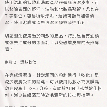
使用溫和的卸妝和洗臉產品來徹底清潔皮膚，可
以移除表面的髒汙、油脂和化妝品殘留。尤其在
T 字部位，容易積聚汙垢，建議可額外加強清
潔，使用泥膜或深層清潔面膜來疏通毛孔。
切記避免使用過於刺激的產品，特別是含有酒精
或強去油成分的潔面乳，以免破壞皮膚的天然屏
障。
步驟 2：濕敷軟化
在完成清潔後，針對頑固的粉刺進行「軟化」是
減少皮膚受損的關鍵。可以使用化妝水或凍膜濕
敷在皮膚上 3～5 分鐘，有助於打開毛孔並軟化粉
刺，減少後續清理時對毛囊壁的拉扯與擠壓。