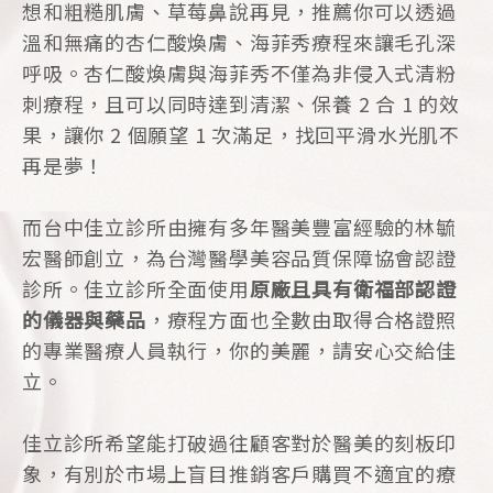
想和粗糙肌膚、草莓鼻說再見，推薦你可以透過
溫和無痛的杏仁酸煥膚、海菲秀療程來讓毛孔深
呼吸。杏仁酸煥膚與海菲秀不僅為非侵入式清粉
刺療程，且可以同時達到清潔、保養 2 合 1 的效
果，讓你 2 個願望 1 次滿足，找回平滑水光肌不
再是夢！
而台中佳立診所由擁有多年醫美豐富經驗的林毓
宏醫師創立，為台灣醫學美容品質保障協會認證
診所。佳立診所全面使用
原廠且具有衛福部認證
的儀器與藥品
，療程方面也全數由取得合格證照
的專業醫療人員執行，你的美麗，請安心交給佳
立。
佳立診所希望能打破過往顧客對於醫美的刻板印
象，有別於市場上盲目推銷客戶購買不適宜的療