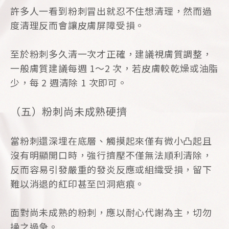
許多人一看到粉刺冒出就忍不住想清理，然而過
度清理反而會讓皮膚屏障受損。
至於粉刺多久清一次才正確，建議視膚質調整，
一般膚質建議每週 1～2 次，若皮膚較乾燥或油脂
少，每 2 週清除 1 次即可。
（五）粉刺尚未成熟硬擠
當粉刺還深埋在底層、觸摸起來僅有微小凸起且
沒有明顯開口時，強行擠壓不僅無法順利清除，
反而容易引發嚴重的發炎反應或組織受損，留下
難以消退的紅印甚至凹洞疤痕。
面對尚未成熟的粉刺，應以耐心代謝為主，切勿
操之過急。