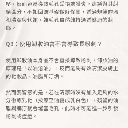
壓，反而容易導致毛孔受損或發炎。建議與其糾
結區分，不如回歸基礎做好保養，透過規律的溫
和清潔與代謝，讓毛孔自然維持通透健康的狀
態。
Q3：使用卸妝油會不會導致長粉刺？
使用卸妝油本身並不會直接導致粉刺，卸妝油的
原理是「以油溶油」，反而能夠有效清潔皮膚上
的化妝品、油脂和汙垢。
然而要留意的是，若在清潔時沒有加入足夠的水
分徹底乳化（按摩至油變成乳白色），殘留的油
脂與髒汙就會堵塞毛孔，此時才可能進一步引發
粉刺或痘痘。