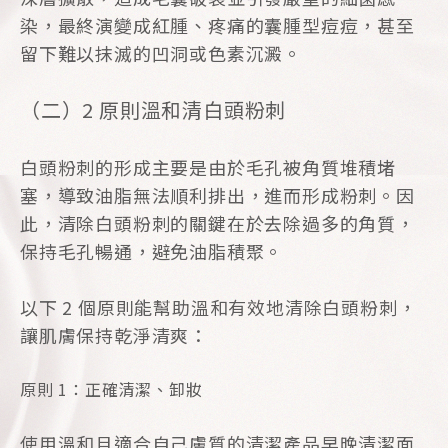
染，最終演變成紅腫、疼痛的囊腫型痘痘，甚至
留下難以抹滅的凹洞或色素沉澱。
（二）2 原則溫和清白頭粉刺
白頭粉刺的形成主要是由於毛孔被角質堆積堵
塞，導致油脂無法順利排出，進而形成粉刺。因
此，清除白頭粉刺的關鍵在於去除過多的角質，
保持毛孔暢通，避免油脂積聚。
以下 2 個原則能幫助溫和有效地清除白頭粉刺，
讓肌膚保持乾淨清爽：
原則 1：正確清潔、卸妝
使用溫和且適合自己膚質的清潔產品早晚清潔面