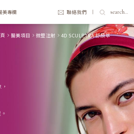
search...
醫美專欄
聯絡我們
首頁
醫美項目
微整注射
4D SCULPTRA 舒顏萃
象，
程。