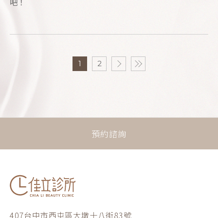
吧！
1
2
預約諮詢
407台中市西屯區大墩十八街83號