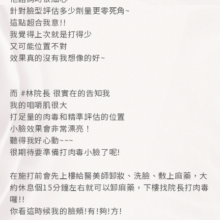
針對臉型評估多少劑量更零死角~
這點超合我意!!
我覺得上次就是打得少
又可能位置不對
效果真的沒有我想像的好~
而 #林院長 很實在的告知我
我的咀嚼肌很大
打足量的肉毒和精準評估的位置
小臉效果會非常漂亮！
聽得我好心動~~~
很期待要準備打肉毒小臉了呢!
在施打前會先上樓給醫美師卸妝、洗臉、敷上麻藥，大
約休息個15分鐘左右就可以卸麻藥，下樓找院長打肉毒
囉!!
你看這時候我的臉頰!有!夠!方!