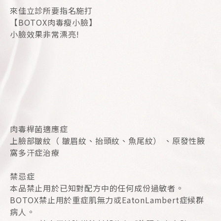
來佳立診所要指名施打
【BOTOX肉毒瘦小臉】
小臉效果非常漂亮!
肉毒桿菌適應症
上臉部皺紋（ 皺眉紋、抬頭紋、魚尾紋） 、原發性腋
窩多汗症治療
禁忌症
本品禁止用於已知對配方中的任何成份過敏者。
BOTOX禁止用於重症肌無力或EatonLambert症候群
病人。