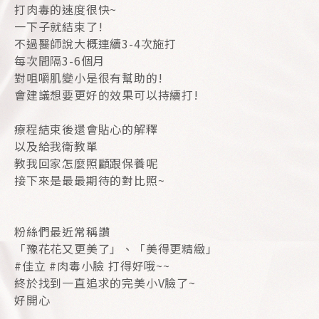
打肉毒的速度很快~
一下子就結束了!
不過醫師說大概連續3-4次施打
每次間隔3-6個月
對咀嚼肌變小是很有幫助的!
會建議想要更好的效果可以持續打!
療程結束後還會貼心的解釋
以及給我衛教單
教我回家怎麼照顧跟保養呢
接下來是最最期待的對比照~
粉絲們最近常稱讚
「豫花花又更美了」、「美得更精緻」
#佳立 #肉毒小臉 打得好哦~~
終於找到一直追求的完美小V臉了~
好開心