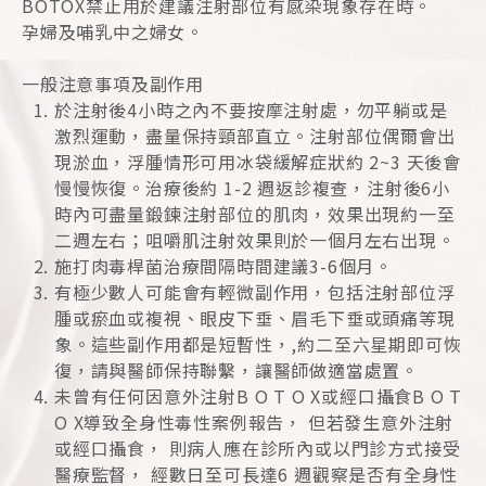
BOTOX禁止用於建議注射部位有感染現象存在時。
孕婦及哺乳中之婦女。
一般注意事項及副作用
於注射後4小時之內不要按摩注射處，勿平躺或是
激烈運動，盡量保持頸部直立。注射部位偶爾會出
現淤血，浮腫情形可用冰袋緩解症狀約 2~3 天後會
慢慢恢復。治療後約 1-2 週返診複查，注射後6小
時內可盡量鍛鍊注射部位的肌肉，效果出現約一至
二週左右；咀嚼肌注射效果則於一個月左右出現。
施打肉毒桿菌治療間隔時間建議3-6個月。
有極少數人可能會有輕微副作用，包括注射部位浮
腫或瘀血或複視、眼皮下垂、眉毛下垂或頭痛等現
象。這些副作用都是短暫性，,約二至六星期即可恢
復，請與醫師保持聯繫，讓醫師做適當處置。
未曾有任何因意外注射B O T O X或經口攝食B O T
O X導致全身性毒性案例報告， 但若發生意外注射
或經口攝食， 則病人應在診所內或以門診方式接受
醫療監督， 經數日至可長達6 週觀察是否有全身性