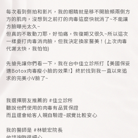
每次看到側拍和影片，我的眼睛就是移不開臉頰兩側方
方的肌肉，沒想到之前打的肉毒這麼快就消了~不能讓
方臉曝光太久~
但真的不敢動刀耶，好怕痛，恢復期又很久~所以這次
一樣要打肉毒消肉臉，但我決定換家醫美！(上次肉毒
代謝太快，我怕怕)
先搶先讓你們看一下，我在台中佳立診所打【美國保妥
適Botox肉毒瘦小臉的效果!】終於找到我一直以來追
求的完美小V臉了~
我選擇朋友推薦的 #佳立診所
聽說他們使用的肉毒有品質保證
而且還會給客人親自驗證~感覺比較安心
我的醫師是 #林毓宏院長
他諮詢時很細心