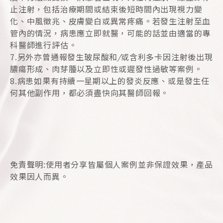
止注射，包括治療期間或結束後短時間內出現視力變
化、中風徵兆、皮膚變白或異常疼痛。若發生注射至血
管內的情況，病患應立即就醫，可能的話並由適當的專
科醫師進行評估。
7.另外亦曾通報發生玻尿酸和
/
或含利多卡因注射後出現
膿瘍形成、肉芽腫以及立即性或遲發性過敏等案例。
8.病患如果有持續
一
星期以上的發炎反應、或是發生任
何其他副作用，都必須盡快向其醫師回報。
免責聲明:使用者分享皆屬個人案例並非保證效果，產品
效果因人而異。