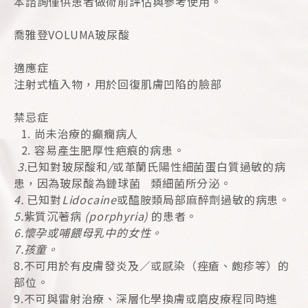
本諮詢僅供患者做術前評估與參考使用。
喬雅登VOLUMA玻尿酸
適應症
注射式植入物，用於回復肌膚凹陷的臉部
禁忌症
尚未治療的癲癇病人
容易產生肥厚性疤痕的病患。
3.
已知對玻尿酸和
/
或革蘭氏陽性細菌蛋白質過敏的病
患，因為玻尿酸為鏈球菌 類細菌所分泌。
4.
已知對
Lidocaine
或醯胺類局部麻醉劑過敏的病患。
5.
紫質沉著病
(porphyria)
的患者。
6.
懷孕或哺餵母乳中的女性。
7.
孩童。
8.不可用於有皮膚發炎及／或感染（痤瘡、皰疹等）的
部位。
9.不可與雷射治療、深層化學換膚或磨皮療程同時進