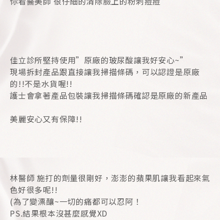
你看醫美師 很仔細的清除臉上的粉刺痘痘
佳立診所堅持使用”原廠的玻尿酸讓我好安心~”
現場拆封產品跟直接讓我掃描條碼，可以認證是原廠
的!!不是水貨喔!!
護士會拿著產品包裝讓我掃描條碼確認是原廠的新產品
美麗安心又有保障!!
林醫師 施打的劑量很剛好，澎澎的蘋果肌讓我看起來氣
色好很多呢!!
(為了變漂釀~一切的痛都可以忍阿！
PS.結果根本沒甚麼感覺XD