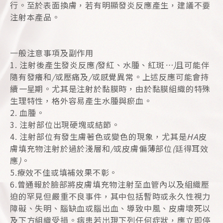
行。至於表面換膚，若有明顯發炎反應產生，建議不要
注射本產品。
一般注意事項及副作用
1. 注射後產生發炎反應
(
發紅、水腫、紅斑
…)
且可能伴
隨有發癢和
/
或壓痛及
/
或感覺異常。上述反應可能會持
續
一
星期。尤其是注射於黏膜時，由於黏膜組織的特殊
生理特性，格外容易產生水腫與瘀血。
2. 血腫。
3. 注射部位出現硬塊或結節。
4. 注射部位有發生膚著色或變色的現象，尤其是
HA
皮
膚填充物注射於過於淺層和
/
或皮膚偏薄部位
(
廷得耳效
應
)
。
5.療效不佳或填補效果不彰。
6.曾通報於臉部將皮膚填充物注射至血管內以及組織壓
迫的罕見但嚴重不良事件，其中包括暫時或永久性視力
障礙、失明、腦缺血或腦出血、導致中風、皮膚壞死以
及下方組織受損。病患若出現下列任何症狀，應立即停