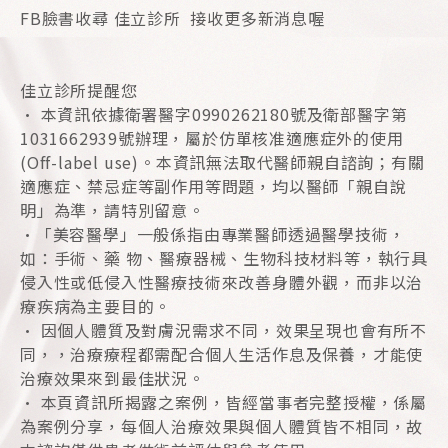
FB臉書收尋 佳立診所 接收更多新消息喔
佳立診所提醒您
• 本資訊依據衛署醫字0990262180號及衛部醫字第
1031662939號辦理，屬於仿單核准適應症外的使用
(Off-label use)。本資訊無法取代醫師親自諮詢；有關
適應症、禁忌症等副作用等問題，均以醫師「親自說
明」為準，請特別留意。
•「美容醫學」一般係指由專業醫師透過醫學技術，
如：手術、藥 物、醫療器械、生物科技材料等，執行具
侵入性或低侵入性醫療技術來改善身體外觀，而非以治
療疾病為主要目的。
• 因個人體質及對膚況需求不同，效果呈現也會有所不
同，，治療療程都需配合個人生活作息及保養，才能使
治療效果來到最佳狀況。
• 本頁資訊所揭露之案例，皆經當事者完整授權，係屬
為案例分享，每個人治療效果與個人體質皆不相同，故