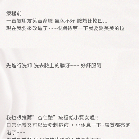
療程前
一直被朋友笑苦命臉 氣色不好 臉頰比較凹...
現在我要來改造了~~~很期待等一下就要變美美的拉
先進行洗卸 洗去臉上的髒汙~~~ 好舒服阿
我也很推薦”杏仁酸”療程給小資女喔!!
日常保養又可以清粉刺痘痘 ，小休息一下~膚質都亮泡
泡了~~~