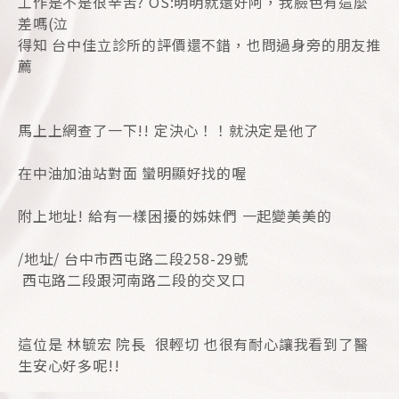
工作是不是很辛苦? OS:明明就還好阿，我臉色有這麼
差嗎(泣
得知 台中佳立診所的評價還不錯，也問過身旁的朋友推
薦
馬上上網查了一下!! 定決心！！就決定是他了
在中油加油站對面 蠻明顯好找的喔
​附上地址! 給有一樣困擾的姊妹們 一起變美美的
/地址/ 台中市西屯路二段258-29號
西屯路二段跟河南路二段的交叉口
這位是 林毓宏 院長 ​ 很輕切 也很有耐心讓我看到了醫
生安心好多呢!!