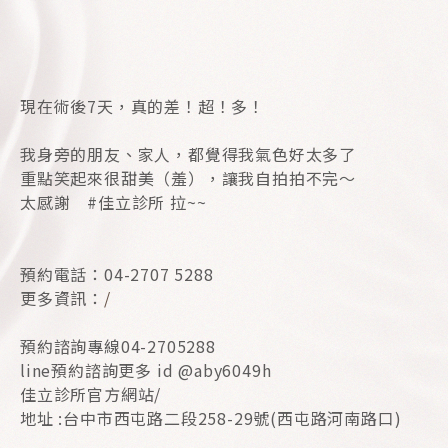
現在術後7天，真的差！超！多！
我身旁的朋友、家人，都覺得我氣色好太多了
重點笑起來很甜美（羞），讓我自拍拍不完～
太感謝 #佳立診所 拉~~
預約電話：04-2707 5288
更多資訊：
/
預約諮詢專線04-2705288
line預約諮詢更多 id @aby6049h
佳立診所官方網站/
地址 :台中市西屯路二段258-29號(西屯路河南路口)