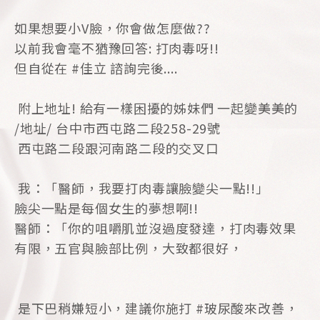
如果想要小V臉，你會做怎麼做??
以前我會毫不猶豫回答: 打肉毒呀!!
但自從在 #佳立 諮詢完後....
附上地址! 給有一樣困擾的姊妹們 一起變美美的
/地址/ 台中市西屯路二段258-29號
西屯路二段跟河南路二段的交叉口
我：「醫師，我要打肉毒讓臉變尖一點!!」
臉尖一點是每個女生的夢想啊!!
醫師：「你的咀嚼肌並沒過度發達，打肉毒效果
有限，五官與臉部比例，大致都很好，
是下巴稍嫌短小，建議你施打 #玻尿酸來改善，