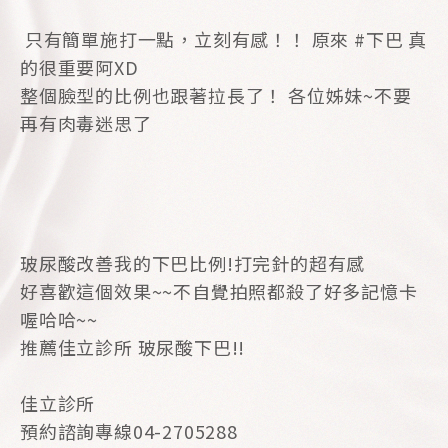
只有簡單施打一點，立刻有感！！ 原來 #下巴 真
的很重要阿XD
整個臉型的比例也跟著拉長了！ 各位姊妹~不要
再有肉毒迷思了
玻尿酸改善我的下巴比例!打完針的超有感
好喜歡這個效果~~不自覺拍照都殺了好多記憶卡
喔哈哈~~
推薦佳立診所 玻尿酸下巴!!
佳立診所
預約諮詢專線04-2705288