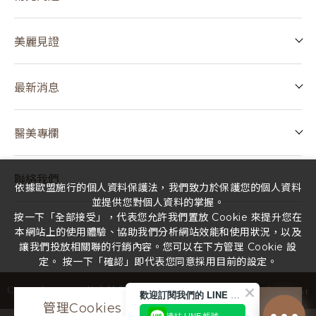
美麗見證
最新消息
醫美專欄
聯絡我們
依據歐盟施行的個人資料保護法，我們致力於保護您的個人資料
並提供您對個人資料的掌握。
按一下「全部接受」，代表您允許我們置放 Cookie 來提升您在
本網站上的使用體驗、協助我們分析網站效能和使用狀況，以及
讓我們投放相關聯的行銷內容。您可以在下方管理 Cookie 設
定。 按一下「確認」即代表您同意採用目前的設定。
Design
by
iBest
Copyright ©
2026
佳立診所
All Rights Reserved.
歡迎訂閱我們的 LINE 官方帳號
管理Cookies
全部接受
連結 LINE 帳號