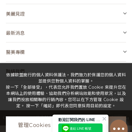
美麗見證
最新消息
醫美專欄
聯絡我們
依據歐盟施行的個人資料保護法，我們致力於保護您的個人資料
並提供您對個人資料的掌握。
按一下「全部接受」，代表您允許我們置放 Cookie 來提升您在
本網站上的使用體驗、協助我們分析網站效能和使用狀況，以及
讓我們投放相關聯的行銷內容。您可以在下方管理 Cookie 設
定。 按一下「確認」即代表您同意採用目前的設定。
Design
by
iBest
Copyright ©
2026
佳立診所
All Rights Reserved.
歡迎訂閱我們的 LINE 官方帳號
管理Cookies
全部接受
連結 LINE 帳號