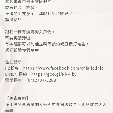
看起來很自然不會假假的，
妝感也淡了許多，
身邊的朋友及同事都說我氣色變好了，
超滿意!!!
跟我一樣有淚溝的女孩們，
不要再猶豫啦~
有興趣都可以到佳立粉專預約或直接打電話，
資訊留給你們❤️❤️
佳立診所
FB粉專：https://www.facebook.com/chialiclinic
LINE@預約：https://goo.gl/NkKIby
電話預約：(04)2707-5288
【免責聲明】
使用者分享皆屬個人案例並非保證效果，產品效果因人
而異。