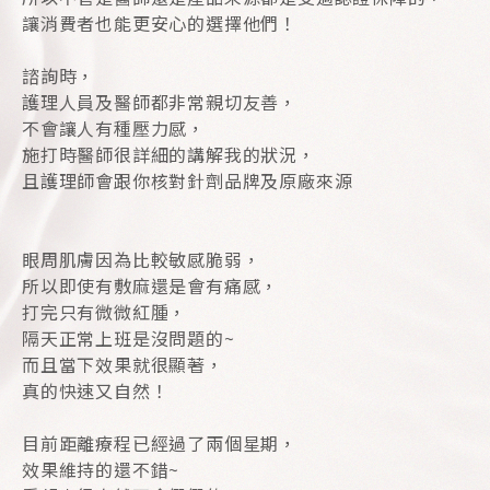
讓消費者也能更安心的選擇他們！
諮詢時，
護理人員及醫師都非常親切友善，
不會讓人有種壓力感，
施打時醫師很詳細的講解我的狀況，
且護理師會跟你核對針劑品牌及原廠來源
眼周肌膚因為比較敏感脆弱，
所以即使有敷麻還是會有痛感，
打完只有微微紅腫，
隔天正常上班是沒問題的~
而且當下效果就很顯著，
真的快速又自然！
目前距離療程已經過了兩個星期，
效果維持的還不錯~