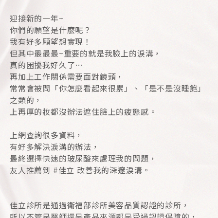
迎接新的一年~
你們的願望是什麼呢？
我有好多願望想實現！
但其中最最最~重要的就是我臉上的淚溝，
真的困擾我好久了…
再加上工作關係需要面對鏡頭，
常常會被問「你怎麼看起來很累」、「是不是沒睡飽」
之類的，
上再厚的妝都沒辦法遮住臉上的疲態感。
上網查詢很多資料，
有好多解決淚溝的辦法，
最終選擇快速的玻尿酸來處理我的問題，
友人推薦到 #佳立 改善我的深邃淚溝。
佳立診所是通過衛福部診所美容品質認證的診所，
所以不管是醫師還是產品來源都是受過認證保障的，