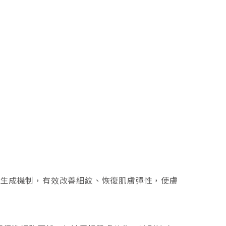
CONSULT NOW CONSU
預約諮詢
膠原蛋白生成機制，有效改善細紋、恢復肌膚彈性，使膚