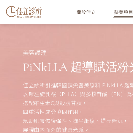
關於佳立
醫美項目
美容護理
PiNkLLA 超導賦活
佳立診所引進韓國頂尖醫美原料 PiNkLLA 
以聚左旋乳酸（PLLA）與多核苷酸（PN）
搭配維生素C與穀胱甘肽，
四重活性成分協同作用，
幫助肌膚恢復彈性、撫平細紋、提亮暗沉，
展現由內而外的健康光感。