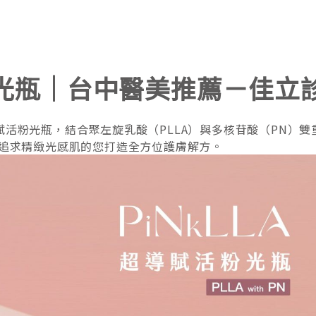
活粉光瓶｜台中醫美推薦－佳立
超導賦活粉光瓶，結合聚左旋乳酸（PLLA）與多核苷酸（PN
追求精緻光感肌的您打造全方位護膚解方。