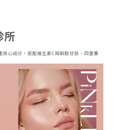
診所
）雙重核心成分，搭配維生素C與穀胱甘肽，四重養