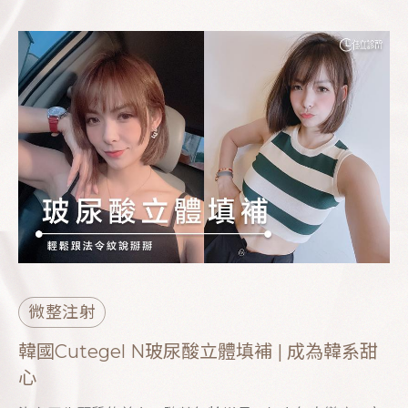
微整注射
韓國Cutegel N玻尿酸立體填補 | 成為韓系甜
心