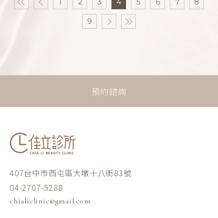
1
2
3
4
5
6
7
8
9
預約諮詢
407台中市西屯區大墩十八街83號
04-2707-5288
chialiclinic@gmail.com