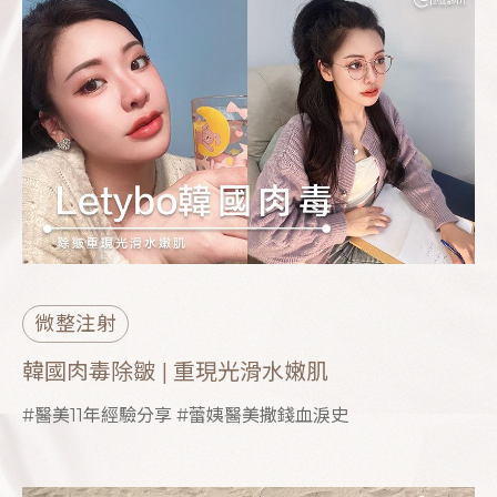
微整注射
韓國肉毒除皺 | 重現光滑水嫩肌
#醫美11年經驗分享 #蕾姨醫美撒錢血淚史